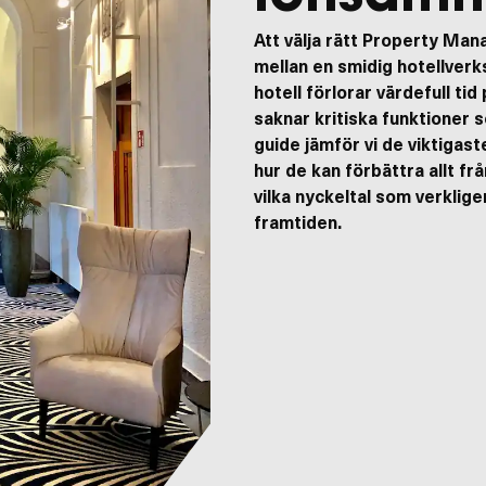
Hem
Att välja rätt Property Ma
Hotell
mellan en smidig hotellver
Camping
hotell förlorar värdefull t
Restaurang
saknar kritiska funktioner 
Vandrarhem
guide jämför vi de viktigas
B&B
hur de kan förbättra allt frå
Lyra
vilka nyckeltal som verklige
Insights
framtiden.
Karriär
Skapa konto
s of Service
apply.
Support
av dina uppgifter på denna webbplats.
SKICKA