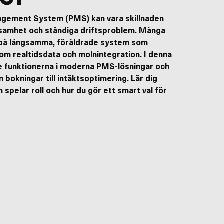
nagement System (PMS) kan vara skillnaden
ksamhet och ständiga driftsproblem. Många
id på långsamma, föråldrade system som
som realtidsdata och molnintegration. I denna
te funktionerna i moderna PMS-lösningar och
n bokningar till intäktsoptimering. Lär dig
n spelar roll och hur du gör ett smart val för