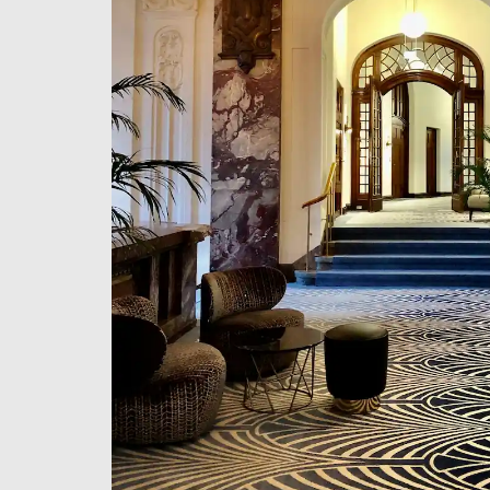
E-post
Telefon
Meddelande
This site is protected by reCAPTCHA and the Google
Privacy Policy
and
Term
Genom att använda detta formulär accepterar du lagring och hantering 