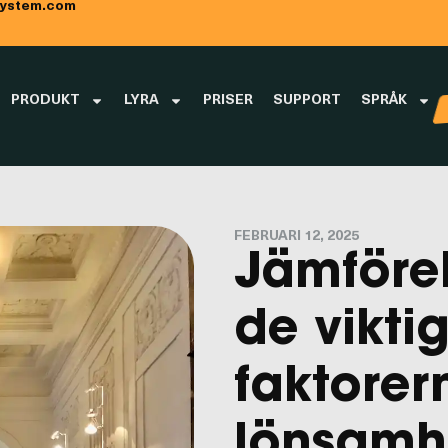
rasystem.com
PRODUKT
LYRA
PRISER
SUPPORT
SPRÅK
FEBRUARI 12, 2025
Jämförel
de vikti
faktorer
lönsamh
Kontakta oss