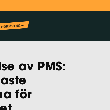
se av PMS:
gaste
na för
et
.